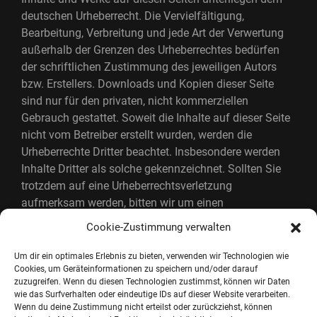
deutschen Urheberrecht. Die Vervielfältigung,
Bearbeitung, Verbreitung und jede Art der Verwertung
außerhalb der Grenzen des Urheberrechtes bedürfen
der schriftlichen Zustimmung des jeweiligen Autors
bzw. Erstellers. Downloads und Kopien dieser Seite
sind nur für den privaten, nicht kommerziellen
Gebrauch gestattet. Soweit die Inhalte auf dieser Seite
nicht vom Betreiber erstellt wurden, werden die
Urheberrechte Dritter beachtet. Insbesondere werden
Inhalte Dritter als solche gekennzeichnet. Sollten Sie
trotzdem auf eine Urheberrechtsverletzung
aufmerksam werden, bitten wir um einen
entsprechenden Hinweis. Bei Bekanntwerden von
Cookie-Zustimmung verwalten
Rechtsverletzungen werden wir derartige Inhalte
umgehend entfernen.
Um dir ein optimales Erlebnis zu bieten, verwenden wir Technologien wie
Cookies, um Geräteinformationen zu speichern und/oder darauf
zuzugreifen. Wenn du diesen Technologien zustimmst, können wir Daten
wie das Surfverhalten oder eindeutige IDs auf dieser Website verarbeiten.
Wenn du deine Zustimmung nicht erteilst oder zurückziehst, können